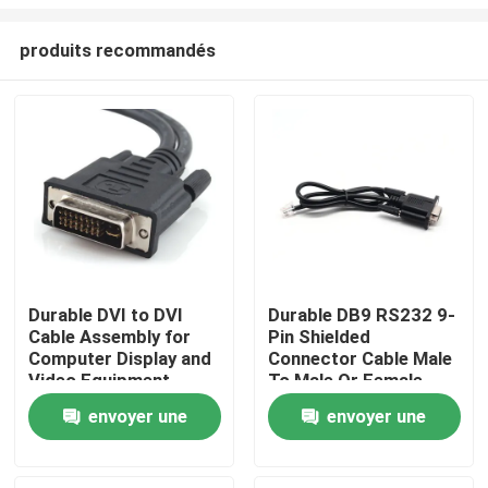
produits recommandés
Durable DVI to DVI
Durable DB9 RS232 9-
Cable Assembly for
Pin Shielded
Aperçu
Computer Display and
Connector Cable Male
Video Equipment
To Male Or Female
Custom Cable Wire
Type | Custom Cable
Produits
envoyer une
envoyer une
Harness
Manufacturers
demande
demande
A propos de nous