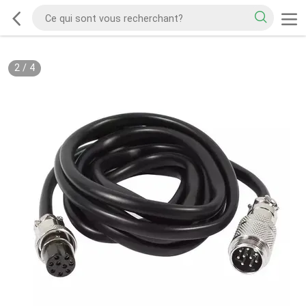
2
/
4