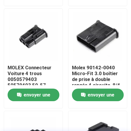
demande
demande
Visite d'usine
Contrôle de la qualité
Contact
MOLEX Connecteur
Molex 90142-0040
nouvelles
Voiture 4 trous
Micro-Fit 3.0 boîtier
0050579403
de prise à double
50579403 50-57-
rangée 4 circuits, 8/4
Des fils de câble
9403 4 broches 2.54
broche 3 mm En stock
envoyer une
envoyer une
90142-0040
demande
demande
assemblage de câbles sur mesure
Les câbles LVDS