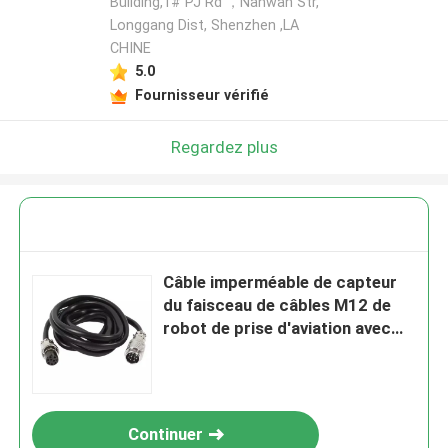
Building,1# PJ Rd ，Nanwan Str,
Longgang Dist, Shenzhen ,LA
CHINE
5.0
Fournisseur vérifié
Regardez plus
Câble imperméable de capteur
du faisceau de câbles M12 de
robot de prise d'aviation avec
protégé
Continuer