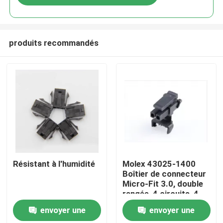
produits recommandés
Aperçu
Résistant à l'humidité
Molex 43025-1400
Boîtier de connecteur
Micro-Fit 3.0, double
Produits
rangée, 4 circuits, 4
broches, 3 mm En
envoyer une
envoyer une
stock 43025-1400
A propos de nous