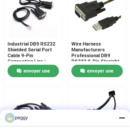
Visite d'usine
Contrôle de la qualité
Industrial DB9 RS232
Wire Harness
Shielded Serial Port
Manufacturers
Contact
Cable 9-Pin
Professional DB9
Connection Line |
RS232 9-Pin Straight
Cable Assembly Wire
Or Cross Cable With
envoyer une
envoyer une
nouvelles
Harness
Shielded Core Custom
Manufacturers
Cable
demande
demande
Des fils de câble
assemblage de câbles sur mesure
peggy
Les câbles LVDS