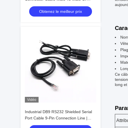
aujourd
Female Type | Custom Cable
Obtenez le meilleur prix
Cara
Nom 
Vêt
Pla
Imp
Maté
Lon
Ce câbl
tension
long et
Vidéo
Para
Industrial DB9 RS232 Shielded Serial
Port Cable 9-Pin Connection Line |
Attrib
Cable Assembly Wire Harness