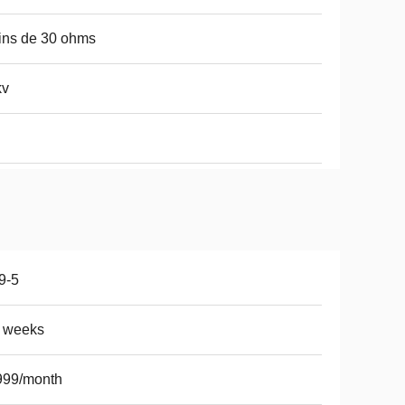
ins de 30 ohms
kv
9-5
5 weeks
999/month