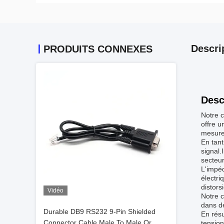
Descri
PRODUITS CONNEXES
Desc
Notre c
offre u
mesure 
En tant
signal.
secteur
L'impéd
électri
distors
Vidéo
Notre c
dans de
Durable DB9 RS232 9-Pin Shielded
En résu
Connector Cable Male To Male Or
tension