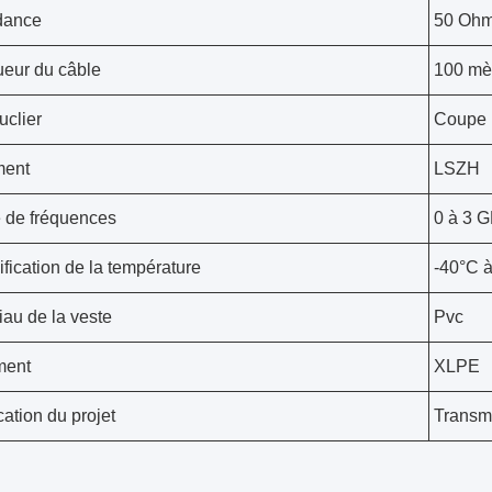
dance
50 Oh
eur du câble
100 mè
uclier
Coupe 
ment
LSZH
 de fréquences
0 à 3 
ification de la température
-40°C 
iau de la veste
Pvc
ment
XLPE
cation du projet
Transmi