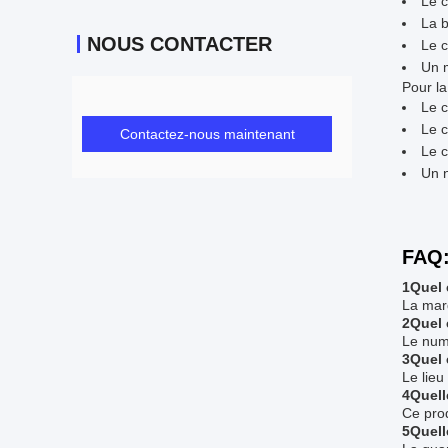
Le c
La b
NOUS CONTACTER
Le c
Un m
Pour la
Le c
Le c
Contactez-nous maintenant
Le c
Un n
FAQ
1Quel 
La mar
2Quel 
Le num
3Quel 
Le lieu
4Quell
Ce prod
5Quell