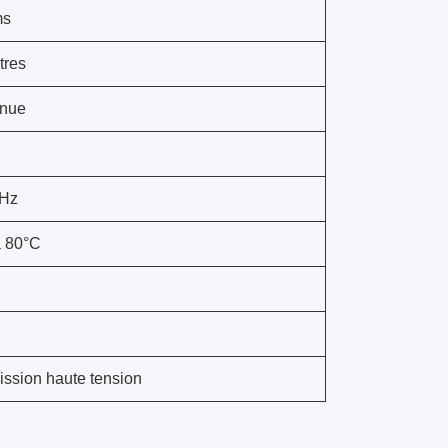
ms
tres
nue
GHz
à 80°C
ssion haute tension