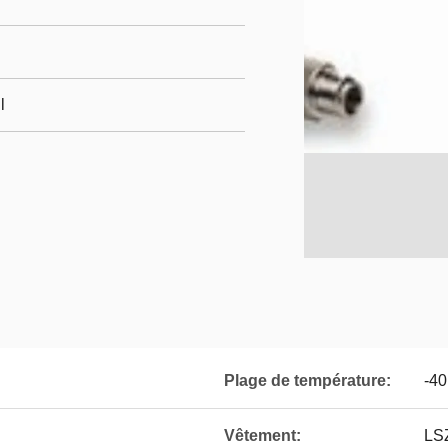
l
Plage de température:
-40
Vêtement:
LS