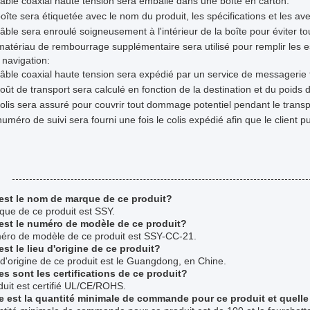
âble coaxial haute tension sera emballé dans une boîte en carton.
oîte sera étiquetée avec le nom du produit, les spécifications et les av
âble sera enroulé soigneusement à l'intérieur de la boîte pour éviter 
atériau de rembourrage supplémentaire sera utilisé pour remplir les e
 navigation:
âble coaxial haute tension sera expédié par un service de messagerie f
oût de transport sera calculé en fonction de la destination et du poids d
olis sera assuré pour couvrir tout dommage potentiel pendant le transp
uméro de suivi sera fourni une fois le colis expédié afin que le client pu
:
est le nom de marque de ce produit?
que de ce produit est SSY.
est le numéro de modèle de ce produit?
éro de modèle de ce produit est SSY-CC-21.
est le lieu d'origine de ce produit?
 d'origine de ce produit est le Guangdong, en Chine.
es sont les certifications de ce produit?
uit est certifié UL/CE/ROHS.
e est la quantité minimale de commande pour ce produit et quelle 