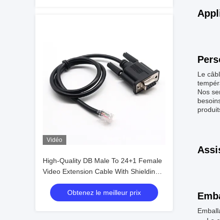
Appl
Pers
Le câb
tempéra
Nos ser
besoins
produit
Vidéo
Assi
High-Quality DB Male To 24+1 Female
Video Extension Cable With Shielding
Custom Cable For HD Display Wire
Obtenez le meilleur prix
Harness Manufacturers
Emba
Emball