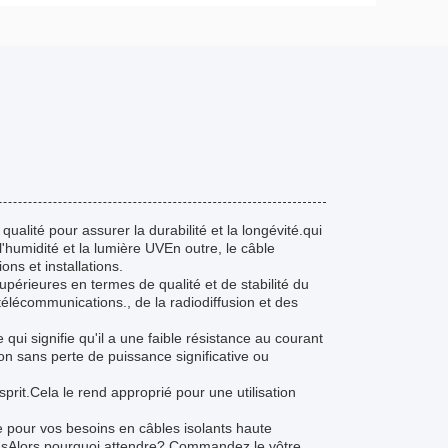
alité pour assurer la durabilité et la longévité.qui
'humidité et la lumière UVEn outre, le câble
ns et installations.
upérieures en termes de qualité et de stabilité du
télécommunications., de la radiodiffusion et des
ui signifie qu'il a une faible résistance au courant
on sans perte de puissance significative ou
prit.Cela le rend approprié pour une utilisation
ce pour vos besoins en câbles isolants haute
ationsAlors pourquoi attendre? Commandez le vôtre