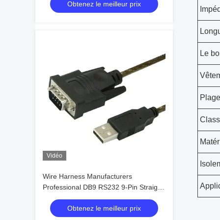
Obtenez le meilleur prix
Manufacturers
Impé
Longu
Le bo
Vête
Plage
Class
Matér
Vidéo
Isole
Wire Harness Manufacturers
Appli
Professional DB9 RS232 9-Pin Straight
Or Cross Cable With Shielded Core
Obtenez le meilleur prix
Custom Cable