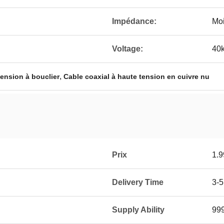
Impédance:
Mo
Voltage:
40
,
tension à bouclier
Cable coaxial à haute tension en cuivre nu
Prix
1.9
Delivery Time
3-
Supply Ability
99