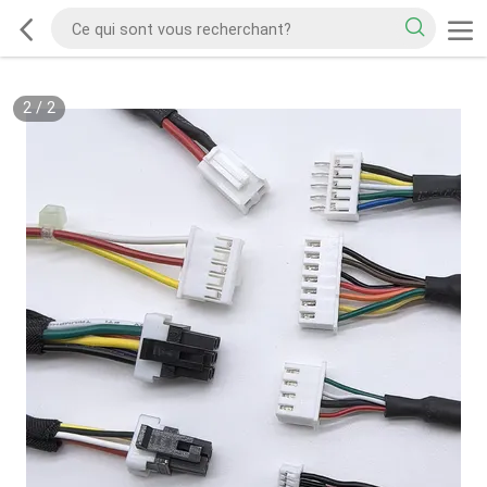
2
/
2