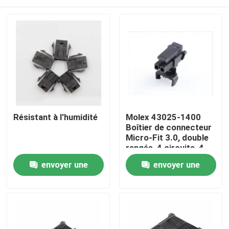
Résistant à l'humidité
Molex 43025-1400
Boîtier de connecteur
Micro-Fit 3.0, double
rangée, 4 circuits, 4
broches, 3 mm En
Aperçu
envoyer une
envoyer une
stock 43025-1400
demande
demande
Produits
A propos de nous