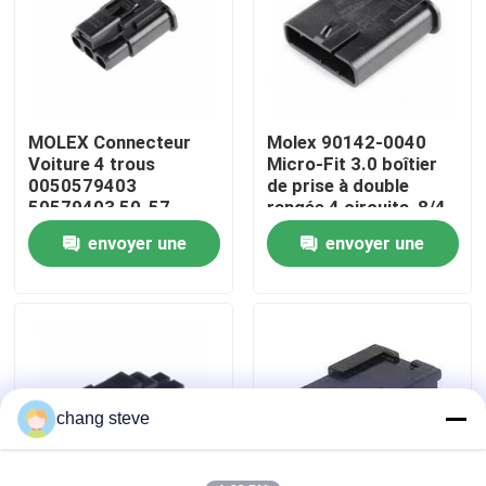
Visite d'usine
Contrôle de la qualité
MOLEX Connecteur
Molex 90142-0040
Voiture 4 trous
Micro-Fit 3.0 boîtier
0050579403
de prise à double
Contact
50579403 50-57-
rangée 4 circuits, 8/4
9403 4 broches 2.54
broche 3 mm En stock
envoyer une
envoyer une
90142-0040
nouvelles
demande
demande
Des fils de câble
assemblage de câbles sur mesure
chang steve
Les câbles LVDS