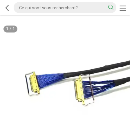
1
/
1