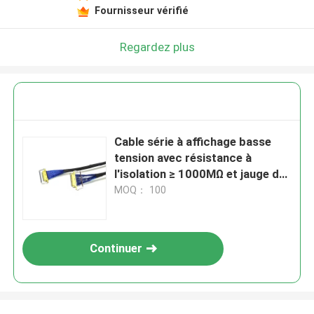
Fournisseur vérifié
Regardez plus
Cable série à affichage basse
tension avec résistance à
l'isolation ≥ 1000MΩ et jauge de
fil AWG26-28
MOQ： 100
Continuer