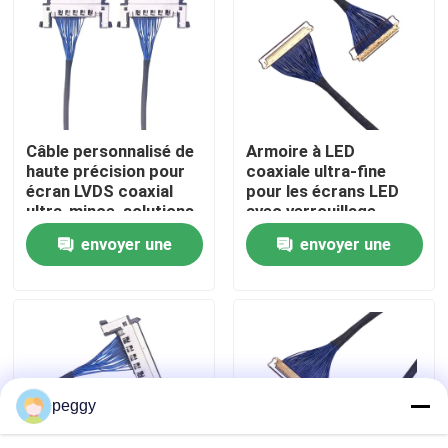
Visite d'usine
Contrôle de la qualité
Câble personnalisé de
Armoire à LED
haute précision pour
coaxiale ultra-fine
Contact
écran LVDS coaxial
pour les écrans LED
ultra-mince, solutions
avec verrouillage
de fils argentés pour
plaqué argenté,
envoyer une
envoyer une
nouvelles
écran LED
fabricants de harnais
de fil fiables
demande
demande
Des fils de câble
assemblage de câbles sur mesure
peggy
Les câbles LVDS