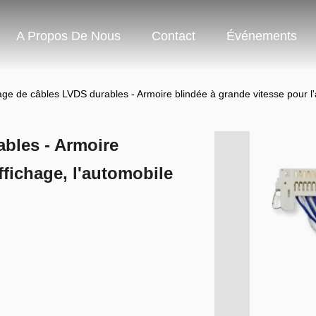
A Propos De Nous
Contact
Événements
e de câbles LVDS durables - Armoire blindée à grande vitesse pour l'aff
bles - Armoire
ffichage, l'automobile