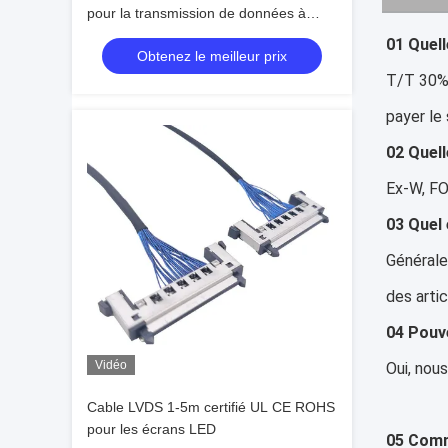
pour la transmission de données à
grande vitesse
01 Quel
Obtenez le meilleur prix
T/T 30% 
payer le 
02 Quell
Ex-W, FO
03 Quel 
Générale
des arti
04 Pouve
Vidéo
Oui, nou
Cable LVDS 1-5m certifié UL CE ROHS
pour les écrans LED
05 Comm