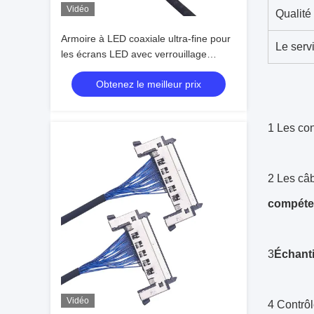
Vidéo
Qualité
Armoire à LED coaxiale ultra-fine pour
Le serv
les écrans LED avec verrouillage
plaqué argenté, fabricants de harnais
Obtenez le meilleur prix
de fil fiables
1 Les co
2 Les câb
compéten
3
Échanti
Vidéo
4 Contrôl