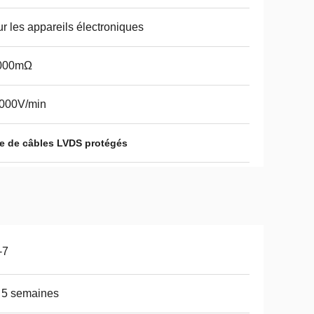
r les appareils électroniques
000mΩ
1000V/min
e de câbles LVDS protégés
-7
 5 semaines