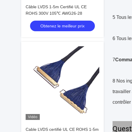
Câble LVDS 1-5m Certifié UL CE
ROHS 300V 105℃ AWG26-28
5 Tous le
Obtenez le meilleur prix
6 Tous le
7
Comman
8 Nos ing
travaille
contrôler
Vidéo
Quest
Cable LVDS certifié UL CE ROHS 1-5m