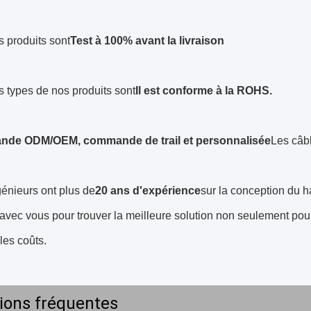
s produits sont
Test à 100% avant la livraison
s types de nos produits sont
Il est conforme à la ROHS.
de ODM/OEM, commande de trail et personnalisée
Les câb
énieurs ont plus de
20 ans d'expérience
sur la conception du h
r avec vous pour trouver la meilleure solution non seulement p
 les coûts.
ions fréquentes