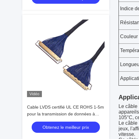
Indice d
Résistan
Couleur
Tempéra
Longueu
Applicat
Vidéo
Applic
Le câble
Cable LVDS certifié UL CE ROHS 1-5m
appareils
pour la transmission de données à
105°C, ce
grande vitesse
Le câble 
Obtenez le meilleur prix
jeux, l'a
vitesse.