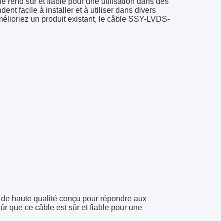
e rend sûr et fiable pour une utilisation dans des
nt facile à installer et à utiliser dans divers
lioriez un produit existant, le câble SSY-LVDS-
 de haute qualité conçu pour répondre aux
ûr que ce câble est sûr et fiable pour une