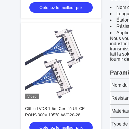
plaqué argenté, fabricants de harnais
Nom d
Obtenez le meilleur prix
de fil fiables
Longu
Étalo
Résist
Applic
Nous vous
industrie
transmiss
fait la s
fournir d
Paramè
Nom du 
Vidéo
Résistan
Câble LVDS 1-5m Certifié UL CE
Matériau
ROHS 300V 105℃ AWG26-28
Type de
Obtenez le meilleur prix