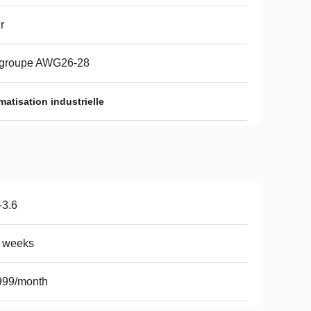
r
 groupe AWG26-28
matisation industrielle
-3.6
5 weeks
999/month