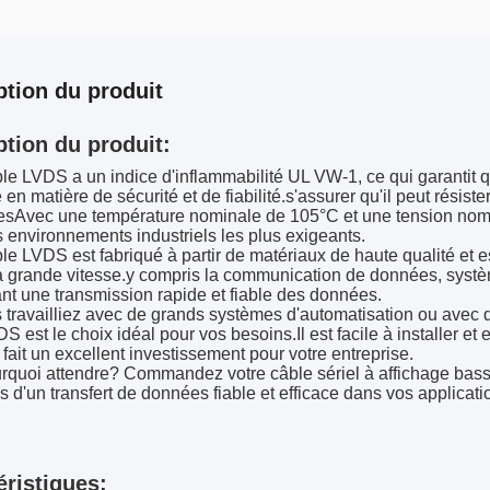
ption du produit
ption du produit:
le LVDS a un indice d'inflammabilité UL VW-1, ce qui garantit 
ie en matière de sécurité et de fiabilité.s'assurer qu'il peut résis
Avec une température nominale de 105°C et une tension nomin
environnements industriels les plus exigeants.
le LVDS est fabriqué à partir de matériaux de haute qualité et e
 à grande vitesse.y compris la communication de données, systè
nt une transmission rapide et fiable des données.
travailliez avec de grands systèmes d'automatisation ou avec de
S est le choix idéal pour vos besoins.Il est facile à installer e
 fait un excellent investissement pour votre entreprise.
rquoi attendre? Commandez votre câble sériel à affichage basse
 d'un transfert de données fiable et efficace dans vos applicatio
éristiques: