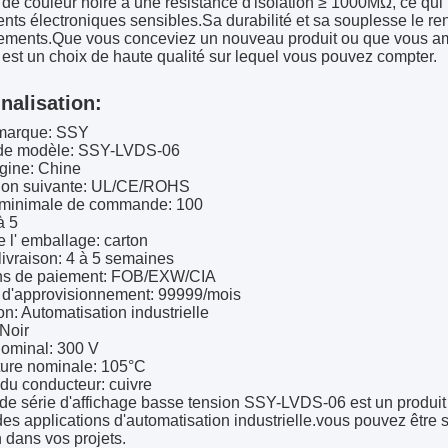
de couleur noire a une résistance d'isolation ≥ 1000MΩ, ce qui l
ts électroniques sensibles.Sa durabilité et sa souplesse le rende
ements.Que vous conceviez un nouveau produit ou que vous amé
st un choix de haute qualité sur lequel vous pouvez compter.
nalisation:
marque: SSY
de modèle: SSY-LVDS-06
igine: Chine
ation suivante: UL/CE/ROHS
 minimale de commande: 100
à 5
e l' emballage: carton
livraison: 4 à 5 semaines
ns de paiement: FOB/EXW/CIA
 d'approvisionnement: 99999/mois
on: Automatisation industrielle
Noir
nominal: 300 V
ure nominale: 105°C
du conducteur: cuivre
de série d'affichage basse tension SSY-LVDS-06 est un produit
es applications d'automatisation industrielle.vous pouvez être s
on dans vos projets.