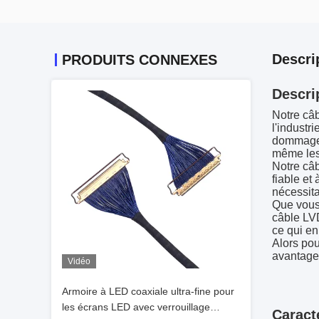
Descri
PRODUITS CONNEXES
Descri
Notre câb
l'industr
dommages
même les 
Notre câb
fiable et
nécessita
Que vous 
câble LVD
ce qui en
Alors pou
avantages
Vidéo
Armoire à LED coaxiale ultra-fine pour
les écrans LED avec verrouillage
Caract