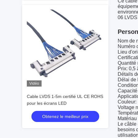
Ce câble 
équipemen
environn
06 LVDS e
Person
Nom de 
Numéro 
Lieu d'or
Certific
Quantité
Prix: 0,5 
Détails d
Délai de 
Vidéo
Conditio
Capacité
Applicati
Cable LVDS 1-5m certifié UL CE ROHS
Couleur: 
pour les écrans LED
Voltage 
Températ
Obtenez le meilleur prix
Matériau 
Le câble 
besoins d
utilisati