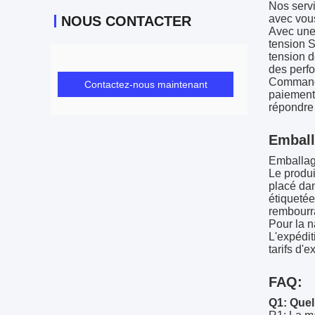
Nos servi
avec vous
NOUS CONTACTER
Avec une 
tension S
tension d
des perf
Commandez
Contactez-nous maintenant
paiement
répondre 
Emball
Emballag
Le produi
placé dan
étiquetée
rembourr
Pour la n
L'expédit
tarifs d'
FAQ:
Q1: Quel