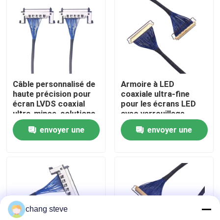
Visite d'usine
Contrôle de la qualité
Câble personnalisé de
Armoire à LED
Contact
haute précision pour
coaxiale ultra-fine
écran LVDS coaxial
pour les écrans LED
ultra-mince, solutions
avec verrouillage
nouvelles
de fils argentés pour
plaqué argenté,
envoyer une
envoyer une
écran LED
fabricants de harnais
de fil fiables
demande
demande
Des fils de câble
assemblage de câbles sur mesure
chang steve
Les câbles LVDS