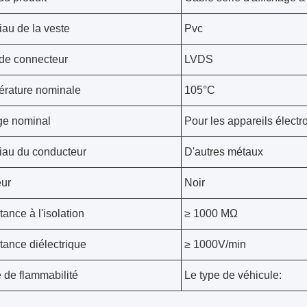
iau de la veste
Pvc
de connecteur
LVDS
rature nominale
105°C
ge nominal
Pour les appareils électr
iau du conducteur
D'autres métaux
ur
Noir
ance à l'isolation
≥ 1000 MΩ
tance diélectrique
≥ 1000V/min
e de flammabilité
Le type de véhicule: