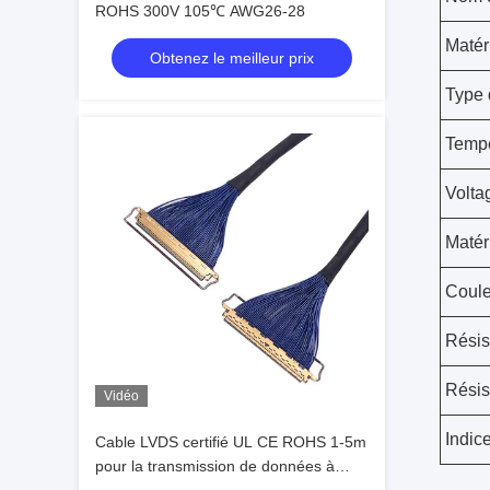
ROHS 300V 105℃ AWG26-28
Matér
Obtenez le meilleur prix
Type 
Tempé
Volta
Matér
Coule
Résist
Résis
Vidéo
Indic
Cable LVDS certifié UL CE ROHS 1-5m
pour la transmission de données à