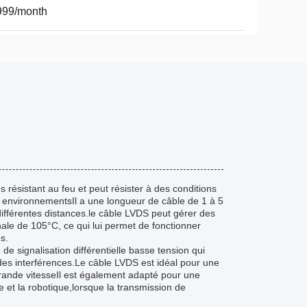
999/month
s résistant au feu et peut résister à des conditions
nts environnementsIl a une longueur de câble de 1 à 5
 différentes distances.le câble LVDS peut gérer des
e de 105°C, ce qui lui permet de fonctionner
s.
e signalisation différentielle basse tension qui
des interférences.Le câble LVDS est idéal pour une
grande vitesseIl est également adapté pour une
ne et la robotique,lorsque la transmission de