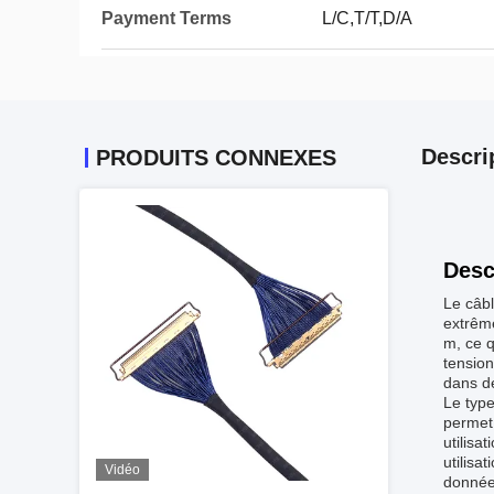
Payment Terms
L/C,T/T,D/A
Descri
PRODUITS CONNEXES
Desc
Le câbl
extrême
m, ce q
tensio
dans d
Le type
permet 
utilisa
utilisa
Vidéo
données