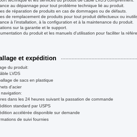
ort technique et les services du produit de câble LVDS comprennent:
tance au dépannage pour tout problème technique lié au produit.
ices de réparation de produits en cas de dommages ou de défauts.
ces de remplacement de produits pour tout produit défectueux ou inutili
tance à l'installation, à la configuration et à la maintenance du produit.
ations sur la garantie et le support.
cumentation du produit et les manuels d'utilisation pour faciliter la référe
llage et expédition
age du produit:
câble LVDS
llage de sacs en plastique
ets d'acier
 navigation:
res dans les 24 heures suivant la passation de commande
édition standard par USPS
dition accélérée disponible sur demande
rmations de suivi fournies