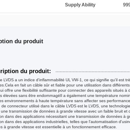
Supply Ability
99
ption du produit
ription du produit:
e LVDS a un indice d'inflammabilité UL VW-1, ce qui signifie qu'il est trè
s.Cela en fait un câble sûr et fiable pour une utilisation dans différe
ui offre une flexibilité suffisante pour connecter des appareils situés à
ns élevées sans être endommagéIl a également une température nominal
es environnements à haute température sans affecter ses performance
 de connecteur utilisé dans le câble LVDS est le LVDS, une technologie d
une transmission de données à grande vitesse avec un faible bruit et 
tion dans des applications nécessitant une transmission de données à 
tion dans des applications industrielles, telles que l'automatisation d'usi
 à grande vitesse est essentielle à un fonctionnement efficace.