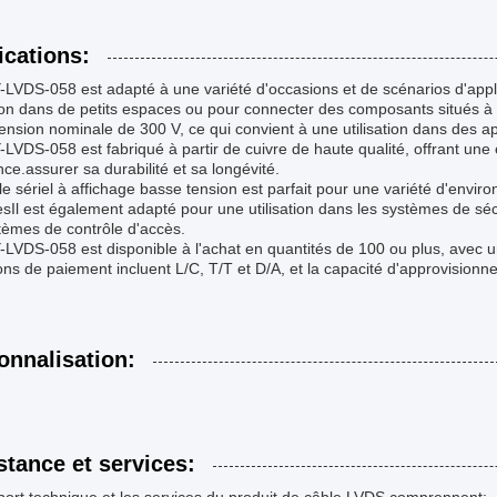
ications:
LVDS-058 est adapté à une variété d'occasions et de scénarios d'applic
tion dans de petits espaces ou pour connecter des composants situés à
ension nominale de 300 V, ce qui convient à une utilisation dans des ap
LVDS-058 est fabriqué à partir de cuivre de haute qualité, offrant une e
nce.assurer sa durabilité et sa longévité.
e sériel à affichage basse tension est parfait pour une variété d'enviro
esIl est également adapté pour une utilisation dans les systèmes de séc
tèmes de contrôle d'accès.
LVDS-058 est disponible à l'achat en quantités de 100 ou plus, avec u
ons de paiement incluent L/C, T/T et D/A, et la capacité d'approvision
onnalisation:
stance et services: