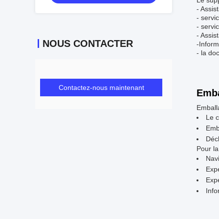
Le supp
- Assis
- serv
- servi
- Assis
NOUS CONTACTER
-Inform
- la do
Contactez-nous maintenant
Emba
Emball
Le 
Emba
Déch
Pour la
Navi
Exp
Expé
Info