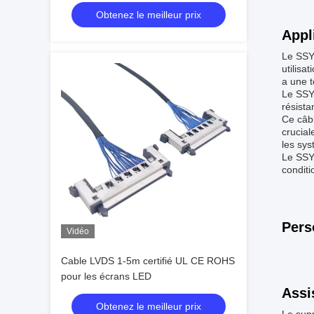
grande vitesse
Obtenez le meilleur prix
Appl
Le SSY-
utilisa
a une t
Le SSY-
résista
Ce câbl
crucial
les sys
Le SSY-
conditi
Pers
Vidéo
Cable LVDS 1-5m certifié UL CE ROHS
pour les écrans LED
Assi
Obtenez le meilleur prix