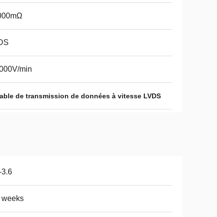
000mΩ
DS
1000V/min
able de transmission de données à vitesse LVDS
-3.6
5 weeks