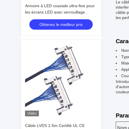
Le câbl
Armoire à LED coaxiale ultra-fine pour
interf
les écrans LED avec verrouillage
câble p
les per
plaqué argenté, fabricants de harnais
Obtenez le meilleur prix
de fil fiables
Cara
Nom
Typ
Maté
Appl
Coul
Introdu
d'autom
couleur
Vidéo
Para
Câble LVDS 1-5m Certifié UL CE
Nom d