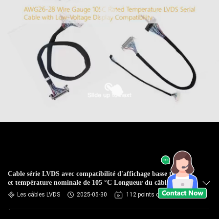
Cable série LVDS avec compatibilité d'affichage basse tension
et température nominale de 105 °C Longueur du câble 1-5 m
Les câbles LVDS
2025-05-30
112 points de vue